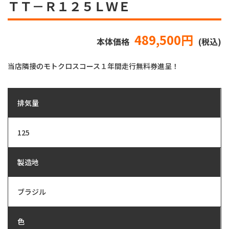
ＴＴ－Ｒ１２５ＬＷＥ
489,500円
本体価格
(税込)
当店隣接のモトクロスコース１年間走行無料券進呈！
排気量
125
製造地
ブラジル
色