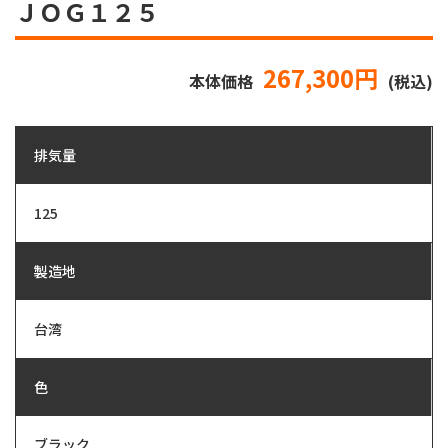
ＪＯＧ１２５
267,300円
本体価格
(税込)
排気量
125
製造地
台湾
色
ブラック