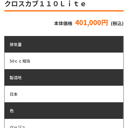
クロスカブ１１０Ｌｉｔｅ
401,000円
本体価格
(税込)
排気量
50ｃｃ相当
製造地
日本
色
ベージュ