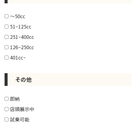
～50cc
51~125cc
251~400cc
126~250cc
401cc~
その他
即納
店頭展示中
試乗可能