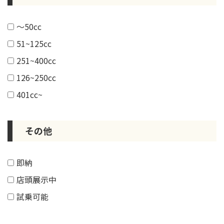
～50cc
51~125cc
251~400cc
126~250cc
401cc~
その他
即納
店頭展示中
試乗可能